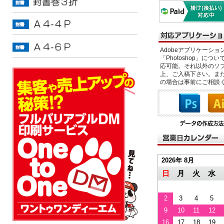
Adobeアプリケーション「il
「Photoshop」につい
応可能。それ以外のソフ
上、ご入稿下さい。また、
の場合は事前にご相談
2026年 8月
日
月
火
水
2
3
4
5
9
10
11
12
16
17
18
19