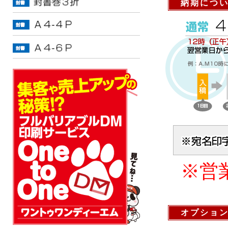
納期につ
※営
オプショ