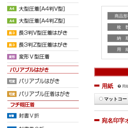
商品形
枚 
納 
用 
用紙
用
マットコー
宛名印字