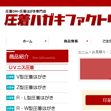
ホーム
＞お見積り・ご
印