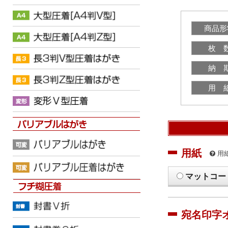
商品形
枚 
納 
用 
用紙
用
マットコー
宛名印字