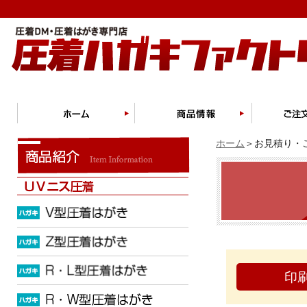
ホーム
＞お見積り・ご
印