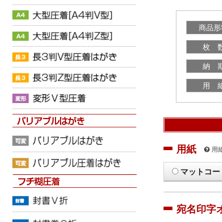
商品形
枚 
納 
用 
用紙
用
マットコー
宛名印字