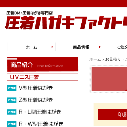
ホーム
＞お見積り・ご
印