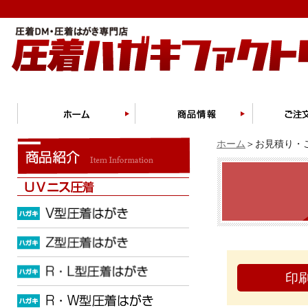
ホーム
＞お見積り・ご
印