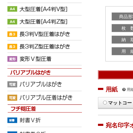
商品形
枚 
納 
用 
用紙
用
マットコー
宛名印字