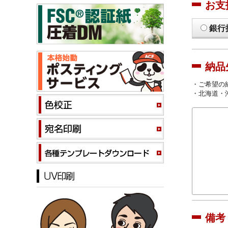
お支
銀行
納品
・ご希望の
・北海道・
備考