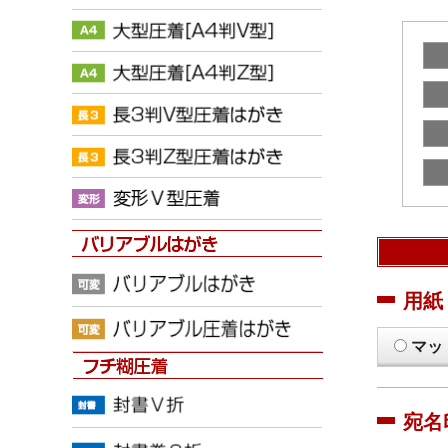
用紙
マッ
宛名