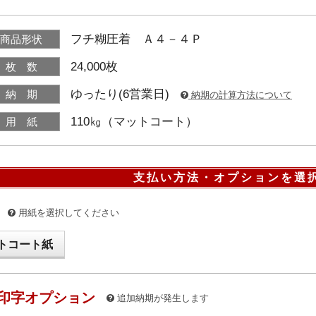
フチ糊圧着 Ａ４－４Ｐ
商品形状
24,000枚
枚 数
ゆったり(6営業日)
納 期
納期の計算方法について
110㎏（マットコート）
用 紙
支払い方法・オプションを選
用紙を選択してください
トコート紙
印字オプション
追加納期が発生します