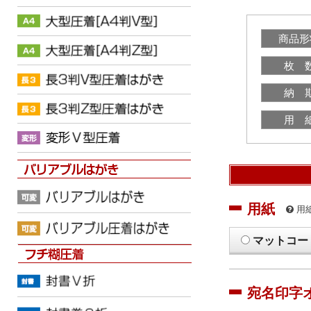
商品形
枚 
納 
用 
用紙
用
マットコー
宛名印字