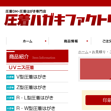
ホーム
＞お見積り・ご
印