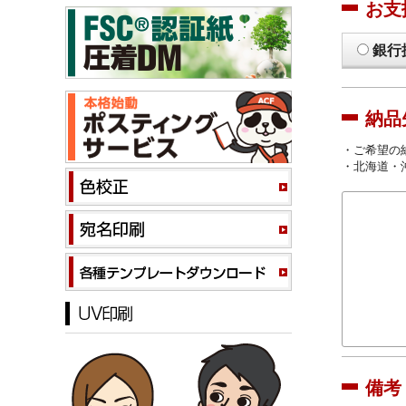
お支
銀行
納品
・ご希望の
・北海道・
備考