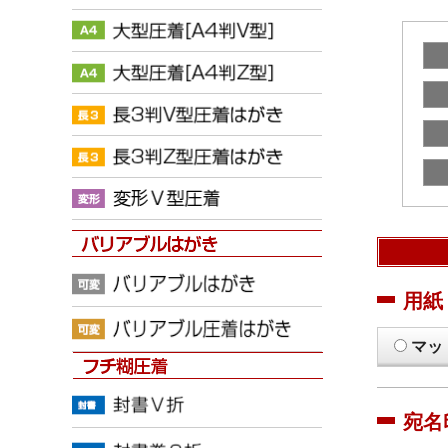
用紙
マッ
宛名