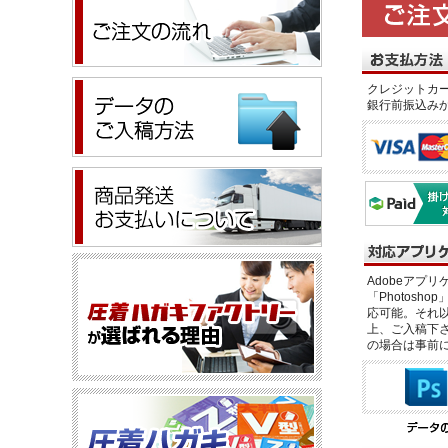
クレジットカー
銀行前振込み
Adobeアプリケー
「Photosho
応可能。それ以
上、ご入稿下さ
の場合は事前