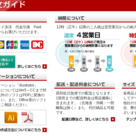
ド決済 代金引換 Paid
12時（正午）以降のご入稿は翌営業日からの納
からお選びいただけます。
ション「illustrator」
p」についてはVer5～CCまで対
原則佐川急便での配送となります。
各商品
外のソフトはPDFに変換の
1箇所までの配送料金は商品価格に
してデ
い。また、Office系のソフト
含まれます。（北海道・沖縄・一部
他社の
にご相談ください。
離島は除く）また、代行納品も可能
合、弊
です。
ざいま