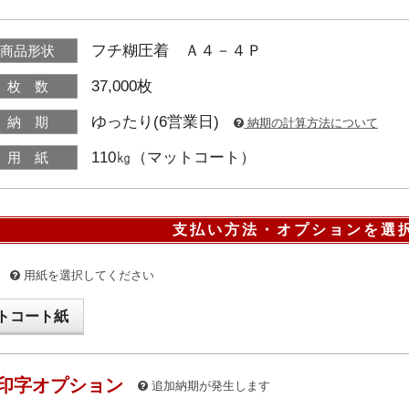
フチ糊圧着 Ａ４－４Ｐ
商品形状
37,000枚
枚 数
ゆったり(6営業日)
納 期
納期の計算方法について
110㎏（マットコート）
用 紙
支払い方法・オプションを選
用紙を選択してください
トコート紙
印字オプション
追加納期が発生します