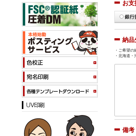
お支
銀行
納品
・ご希望の
・北海道・
備考