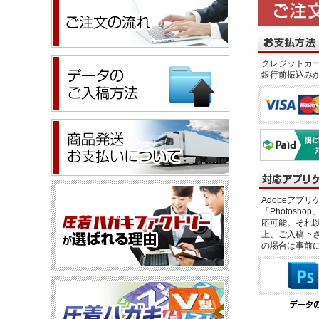
クレジットカー
銀行前振込み
Adobeアプリケー
「Photosho
応可能。それ以
上、ご入稿下さ
の場合は事前