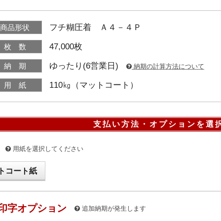
フチ糊圧着 Ａ４－４Ｐ
商品形状
47,000枚
枚 数
ゆったり(6営業日)
納 期
納期の計算方法について
110㎏（マットコート）
用 紙
支払い方法・オプションを選
用紙を選択してください
トコート紙
印字オプション
追加納期が発生します