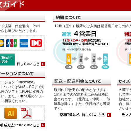
ド決済 代金引換 Paid
12時（正午）以降のご入稿は翌営業日からの納
からお選びいただけます。
ション「illustrator」
p」についてはVer5～CCまで対
原則佐川急便での配送となります。
各商品
外のソフトはPDFに変換の
1箇所までの配送料金は商品価格に
してデ
い。また、Office系のソフト
含まれます。（北海道・沖縄・一部
他社の
にご相談ください。
離島は除く）また、代行納品も可能
合、弊
です。
ざいま