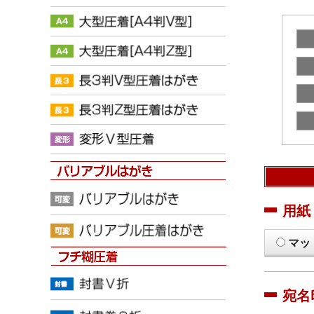
用紙
マッ
宛名