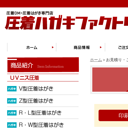
ホーム
＞お見積り・ご
印