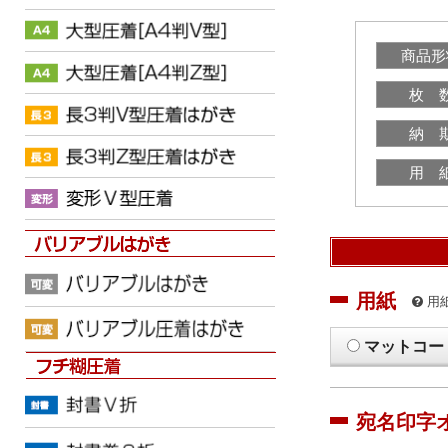
商品形
枚 
納 
用 
用紙
用
マットコー
宛名印字