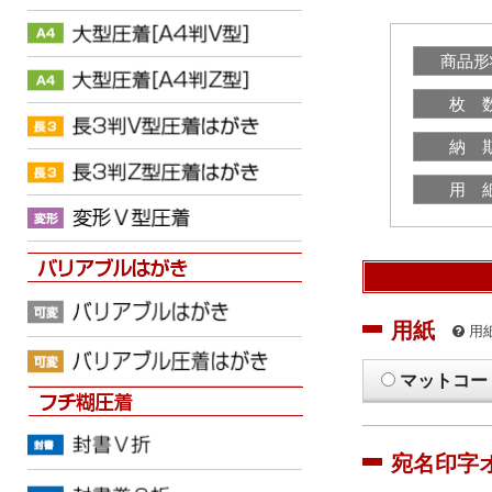
商品形
枚 
納 
用 
用紙
用
マットコー
宛名印字