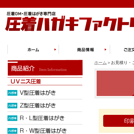
ホーム
＞お見積り・ご
印