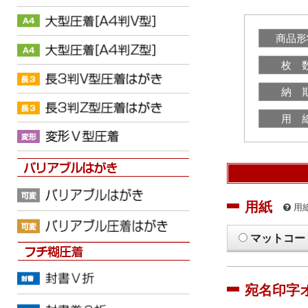
商品形
枚 
納 
用 
用紙
用
マットコー
宛名印字