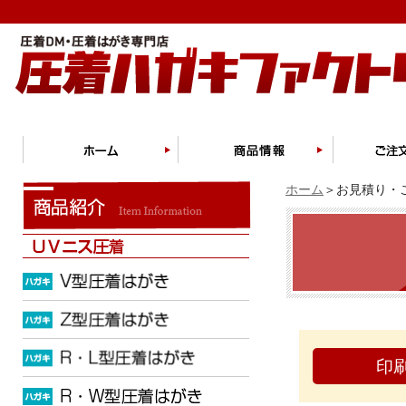
ホーム
＞お見積り・ご
印