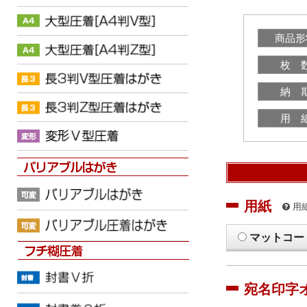
商品形
枚 
納 
用 
用紙
用
マットコー
宛名印字