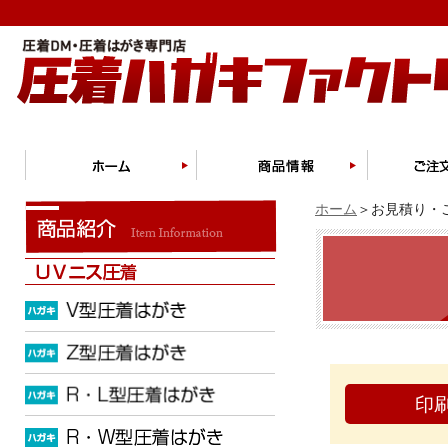
ホーム
＞お見積り・ご
印