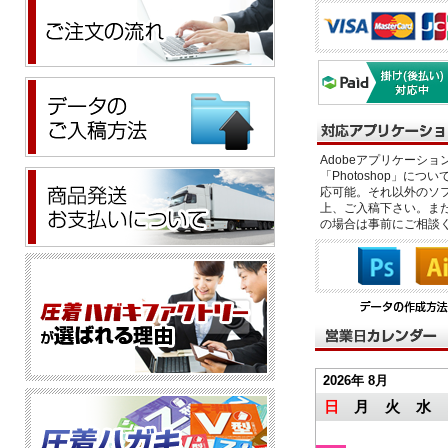
Adobeアプリケーション「il
「Photoshop」につい
応可能。それ以外のソフ
上、ご入稿下さい。また、
の場合は事前にご相談
2026年 8月
日
月
火
水