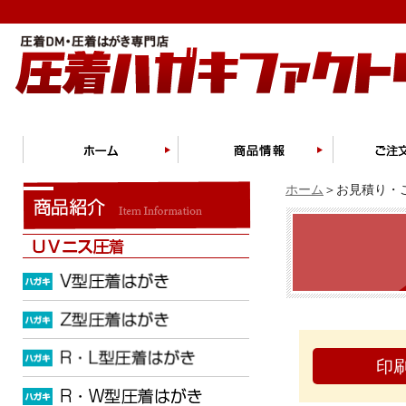
ホーム
＞お見積り・ご
印