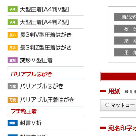
商品形
枚 
納 
用 
用紙
用
マットコー
宛名印字