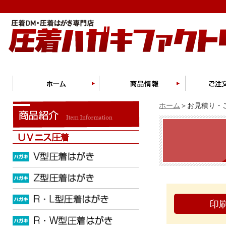
ホーム
＞お見積り・ご
印