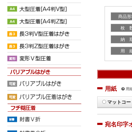
商品形
枚 
納 
用 
用紙
用
マットコー
宛名印字