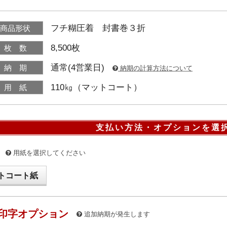
フチ糊圧着 封書巻３折
商品形状
8,500枚
枚 数
通常(4営業日)
納 期
納期の計算方法について
110㎏（マットコート）
用 紙
支払い方法・オプションを選
用紙を選択してください
トコート紙
印字オプション
追加納期が発生します