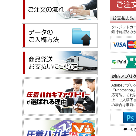
クレジットカー
銀行前振込み
Adobeアプリケー
「Photosho
応可能。それ以
上、ご入稿下さ
の場合は事前