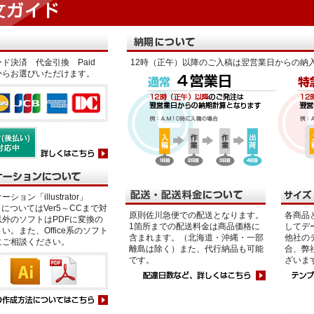
ド決済 代金引換 Paid
12時（正午）以降のご入稿は翌営業日からの納
からお選びいただけます。
ション「illustrator」
p」についてはVer5～CCまで対
原則佐川急便での配送となります。
各商品
外のソフトはPDFに変換の
1箇所までの配送料金は商品価格に
してデ
い。また、Office系のソフト
含まれます。（北海道・沖縄・一部
他社の
にご相談ください。
離島は除く）また、代行納品も可能
合、弊
です。
ざいま