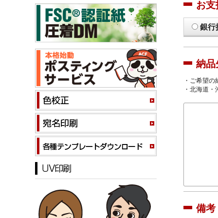
お支
銀行
納品
・ご希望の
・北海道・
備考