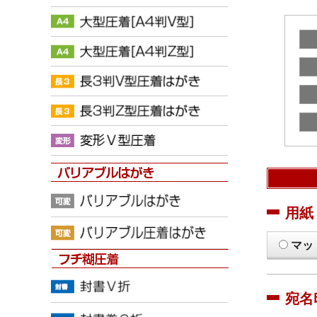
用紙
マッ
宛名