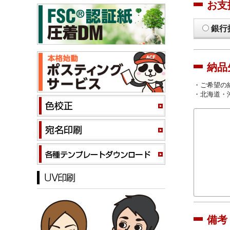
お支
銀行
納品
・ご希望の
・北海道・
備考