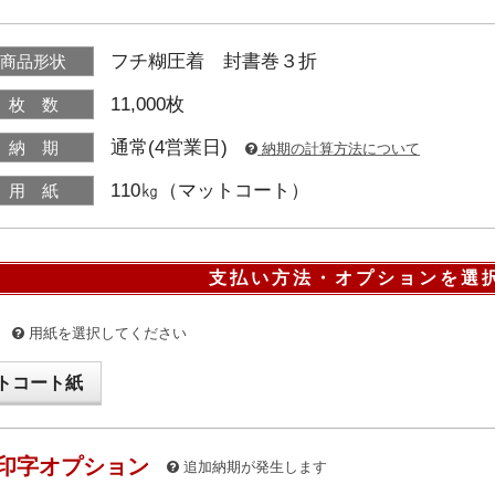
フチ糊圧着 封書巻３折
商品形状
11,000枚
枚 数
通常(4営業日)
納 期
納期の計算方法について
110㎏（マットコート）
用 紙
支払い方法・オプションを選
用紙を選択してください
トコート紙
印字オプション
追加納期が発生します