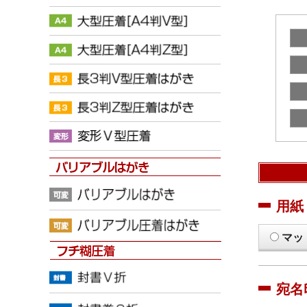
用紙
マッ
宛名