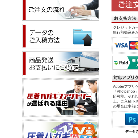
クレジットカー
銀行前振込み
Adobeアプリケー
「Photosho
応可能。それ以
上、ご入稿下さ
の場合は事前