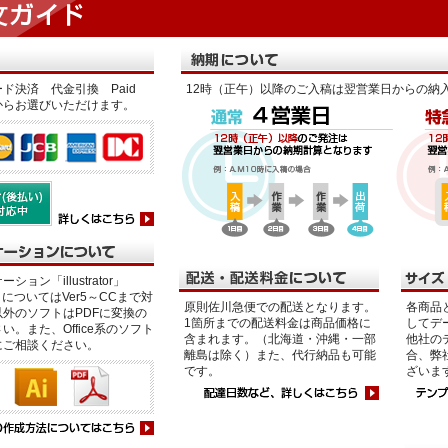
ド決済 代金引換 Paid
12時（正午）以降のご入稿は翌営業日からの納
からお選びいただけます。
ション「illustrator」
p」についてはVer5～CCまで対
原則佐川急便での配送となります。
各商品
外のソフトはPDFに変換の
1箇所までの配送料金は商品価格に
してデ
い。また、Office系のソフト
含まれます。（北海道・沖縄・一部
他社の
にご相談ください。
離島は除く）また、代行納品も可能
合、弊
です。
ざいま