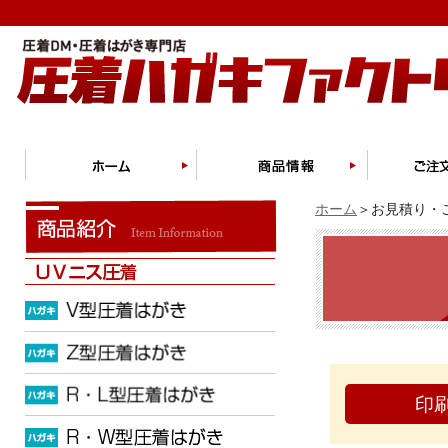
ホーム
＞お見積り・ご
印