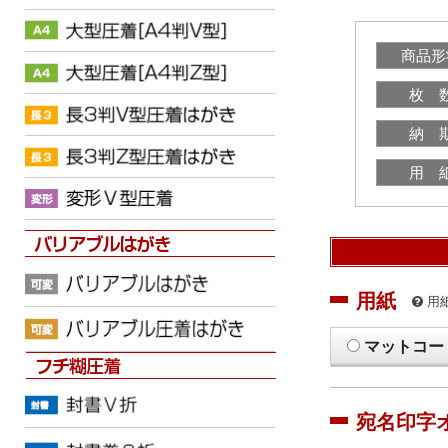
商品形
枚 
納 
用 
用紙
用
マットコー
宛名印字