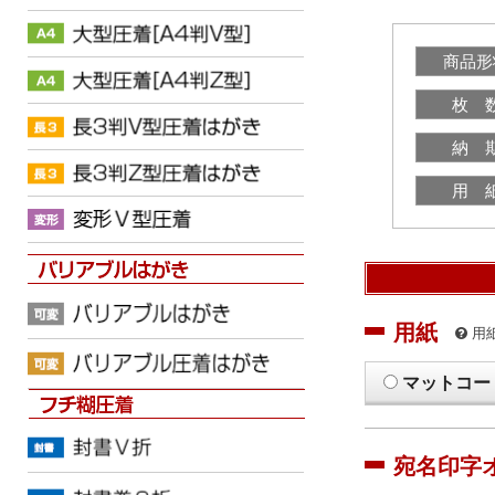
商品形
枚 
納 
用 
用紙
用
マットコー
宛名印字