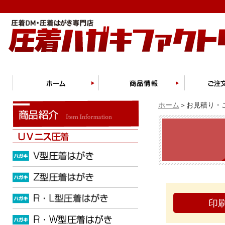
ホーム
＞お見積り・ご
印