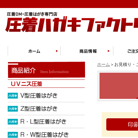
ホーム
＞お見積り・ご
印