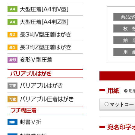
商品形
枚 
納 
用 
用紙
用
マットコー
宛名印字