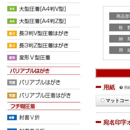
商品形
枚 
納 
用 
用紙
用
マットコー
宛名印字