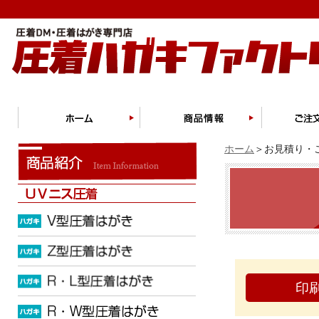
ホーム
＞お見積り・ご
印