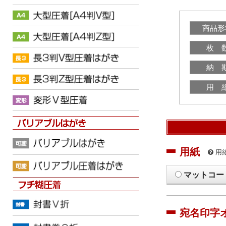
商品形
枚 
納 
用 
用紙
用
マットコー
宛名印字