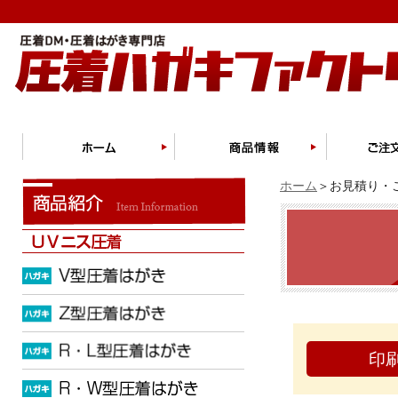
ホーム
＞お見積り・ご
印