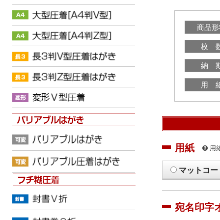
商品形
枚 
納 
用 
用紙
用
マットコー
宛名印字