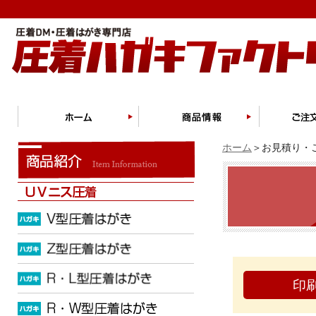
ホーム
＞お見積り・ご
印