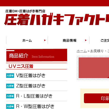
ホーム
＞お見積り・ご
印