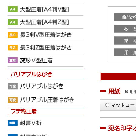
商品形
枚 
納 
用 
用紙
用
マットコー
宛名印字