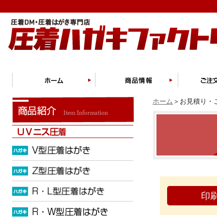
ホーム
＞お見積り・ご
印