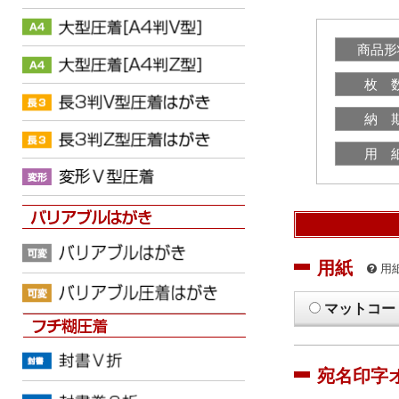
商品形
枚 
納 
用 
用紙
用
マットコー
宛名印字