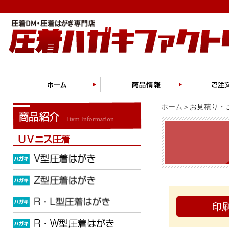
ホーム
＞お見積り・ご
印