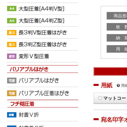
商品形
枚 
納 
用 
用紙
用
マットコー
宛名印字