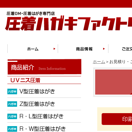
ホーム
＞お見積り・ご
印