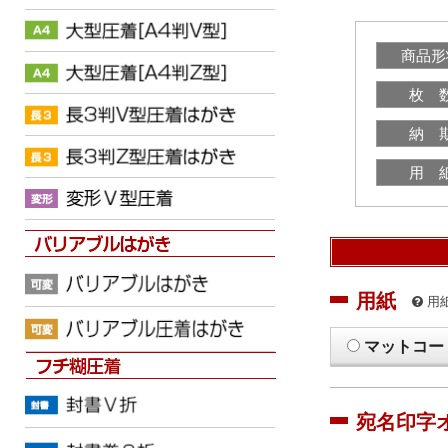
商品形
枚 
納 
用 
用紙
用
マットコー
宛名印字