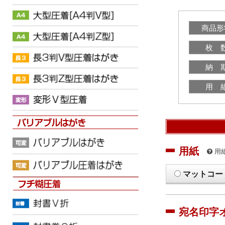
商品形
枚 
納 
用 
用紙
用
マットコー
宛名印字