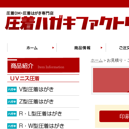
ホーム
＞お見積り・ご
印