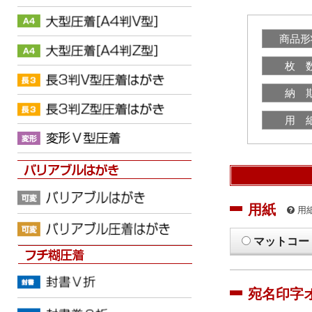
商品形
枚 
納 
用 
用紙
用
マットコー
宛名印字