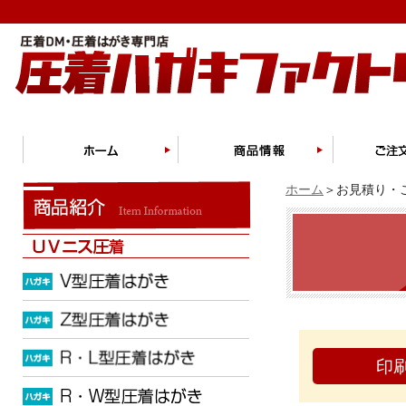
ホーム
＞お見積り・ご
印