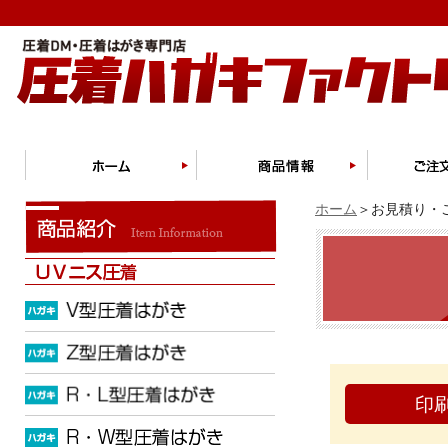
ホーム
＞お見積り・ご
印