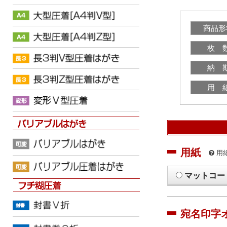
商品形
枚 
納 
用 
用紙
用
マットコー
宛名印字