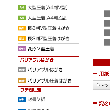
用紙
マッ
宛名