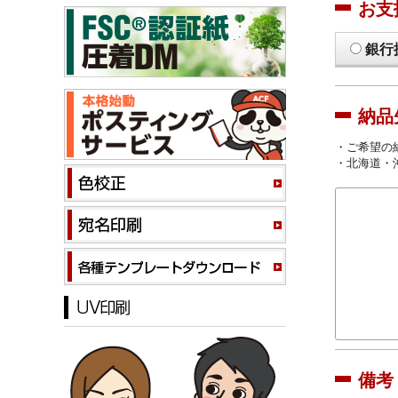
お支
銀行
納品
・ご希望の
・北海道・
備考