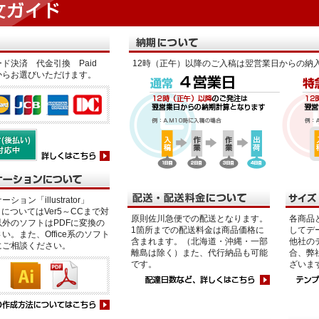
ド決済 代金引換 Paid
12時（正午）以降のご入稿は翌営業日からの納
からお選びいただけます。
ション「illustrator」
p」についてはVer5～CCまで対
原則佐川急便での配送となります。
各商品
外のソフトはPDFに変換の
1箇所までの配送料金は商品価格に
してデ
い。また、Office系のソフト
含まれます。（北海道・沖縄・一部
他社の
にご相談ください。
離島は除く）また、代行納品も可能
合、弊
です。
ざいま