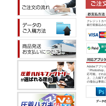
クレジットカー
銀行前振込み
Adobeアプリケー
「Photosho
応可能。それ以
上、ご入稿下さ
の場合は事前