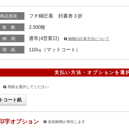
フチ糊圧着 封書巻３折
商品形状
2,500枚
枚 数
通常(4営業日)
納 期
納期の計算方法について
110㎏（マットコート）
用 紙
支払い方法・オプションを選
用紙を選択してください
トコート紙
印字オプション
追加納期が発生します