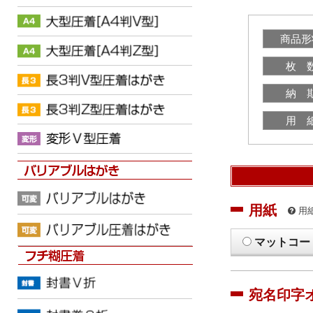
商品形
枚 
納 
用 
用紙
用
マットコー
宛名印字