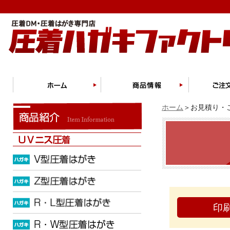
ホーム
＞お見積り・ご
印