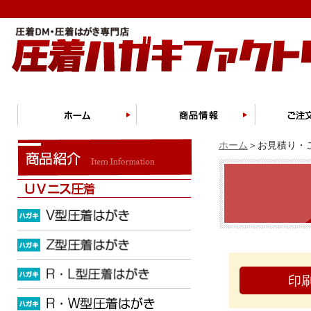
ホーム
＞お見積り・ご
印