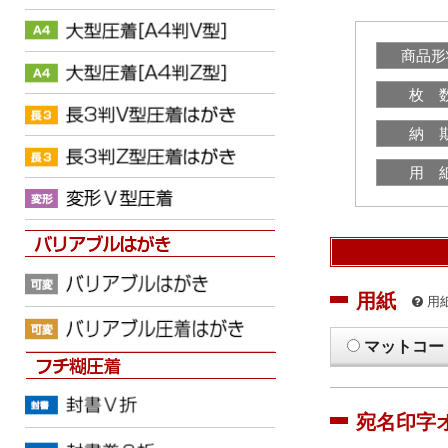
商品形
枚 
納 
用 
用紙
用
マットコー
宛名印字