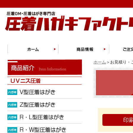
ホーム
＞お見積り・ご
印