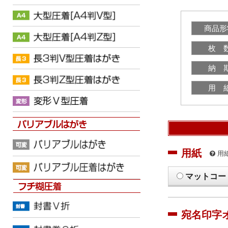
商品形
枚 
納 
用 
用紙
用
マットコー
宛名印字