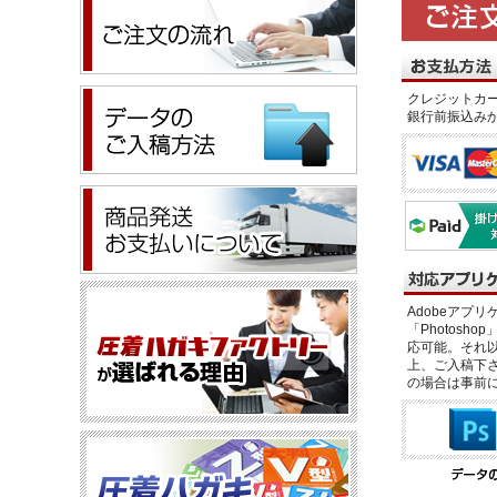
クレジットカー
銀行前振込み
Adobeアプリケー
「Photosho
応可能。それ以
上、ご入稿下さ
の場合は事前