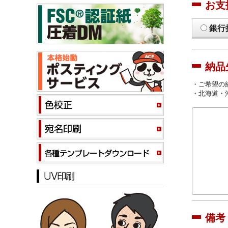
お支
銀行
納品
・ご希望の
・北海道・
備考