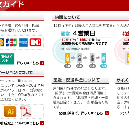
ド決済 代金引換 Paid
12時（正午）以降のご入稿は翌営業日からの納
からお選びいただけます。
ション「illustrator」
p」についてはVer5～CCまで対
原則佐川急便での配送となります。
各商品
外のソフトはPDFに変換の
1箇所までの配送料金は商品価格に
してデ
い。また、Office系のソフト
含まれます。（北海道・沖縄・一部
他社の
にご相談ください。
離島は除く）また、代行納品も可能
合、弊
です。
ざいま