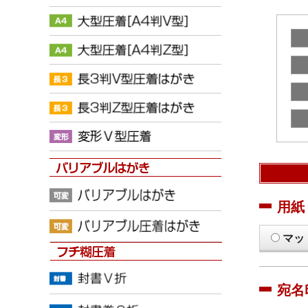
用紙
マッ
宛名