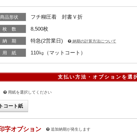
フチ糊圧着 封書Ｖ折
商品形状
8,500枚
枚 数
特急(2営業日)
納 期
納期の計算方法について
110㎏（マットコート）
用 紙
支払い方法・オプションを選
用紙を選択してください
トコート紙
印字オプション
追加納期が発生します