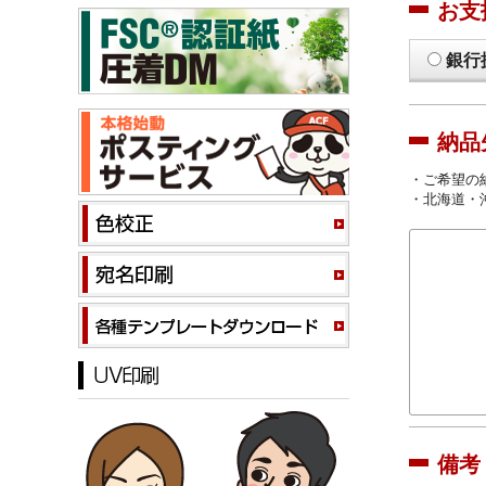
お支
銀行
納品
・ご希望の
・北海道・
備考