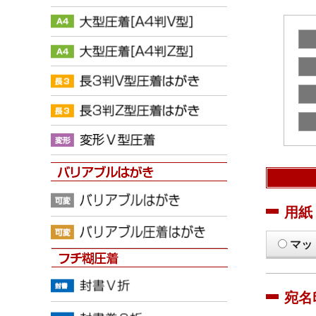
用紙
マッ
宛名