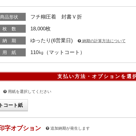
フチ糊圧着 封書Ｖ折
商品形状
18,000枚
枚 数
ゆったり(6営業日)
納 期
納期の計算方法について
110㎏（マットコート）
用 紙
支払い方法・オプションを選
用紙を選択してください
トコート紙
印字オプション
追加納期が発生します