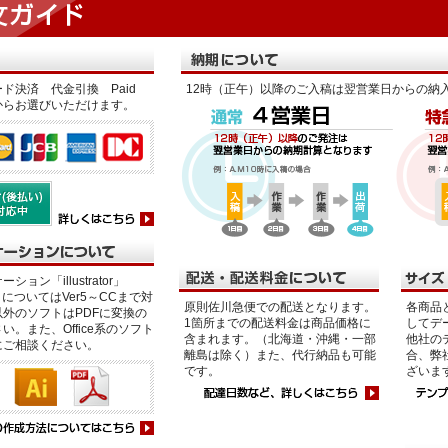
ド決済 代金引換 Paid
12時（正午）以降のご入稿は翌営業日からの納
からお選びいただけます。
ション「illustrator」
p」についてはVer5～CCまで対
原則佐川急便での配送となります。
各商品
外のソフトはPDFに変換の
1箇所までの配送料金は商品価格に
してデ
い。また、Office系のソフト
含まれます。（北海道・沖縄・一部
他社の
にご相談ください。
離島は除く）また、代行納品も可能
合、弊
です。
ざいま