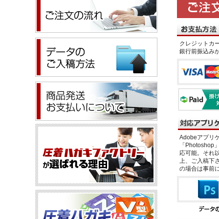
クレジットカー
銀行前振込み
Adobeアプリケー
「Photosho
応可能。それ以
上、ご入稿下さ
の場合は事前