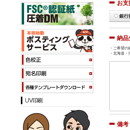
お支
銀行
納品
・ご希望の
・北海道・
備考