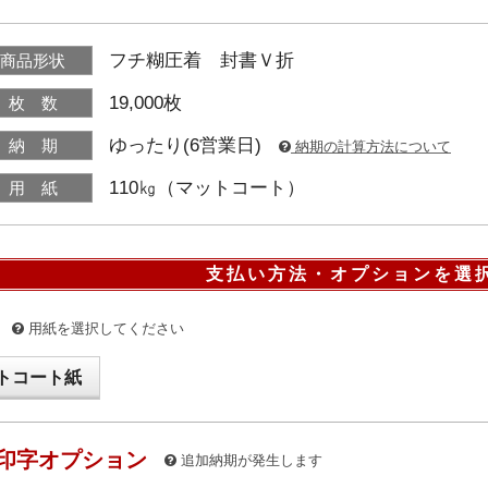
フチ糊圧着 封書Ｖ折
商品形状
19,000枚
枚 数
ゆったり(6営業日)
納 期
納期の計算方法について
110㎏（マットコート）
用 紙
支払い方法・オプションを選
用紙を選択してください
トコート紙
印字オプション
追加納期が発生します