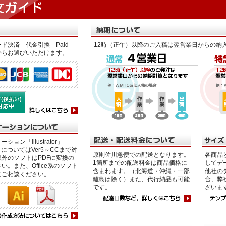
ド決済 代金引換 Paid
12時（正午）以降のご入稿は翌営業日からの納
からお選びいただけます。
ション「illustrator」
p」についてはVer5～CCまで対
原則佐川急便での配送となります。
各商品
外のソフトはPDFに変換の
1箇所までの配送料金は商品価格に
してデ
い。また、Office系のソフト
含まれます。（北海道・沖縄・一部
他社の
にご相談ください。
離島は除く）また、代行納品も可能
合、弊
です。
ざいま