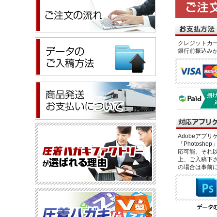
クレジットカー
銀行前振込み
Adobeアプリケー
「Photosho
応可能。それ以
上、ご入稿下さ
の場合は事前