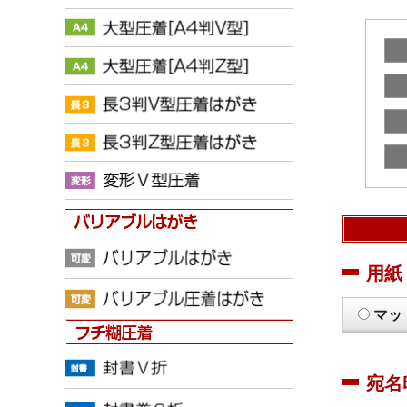
用紙
マッ
宛名