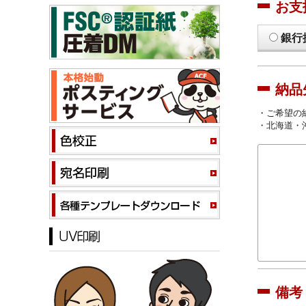
お支
銀行
納品
・ご希望の
・北海道・
備考