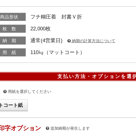
フチ糊圧着 封書Ｖ折
商品形状
22,000枚
枚 数
通常(4営業日)
納 期
納期の計算方法について
110㎏（マットコート）
用 紙
支払い方法・オプションを選
用紙を選択してください
トコート紙
印字オプション
追加納期が発生します