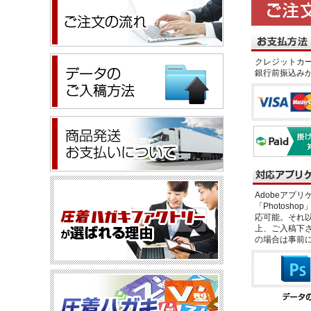
クレジットカー
銀行前振込み
Adobeアプリケー
「Photosho
応可能。それ以
上、ご入稿下さ
の場合は事前