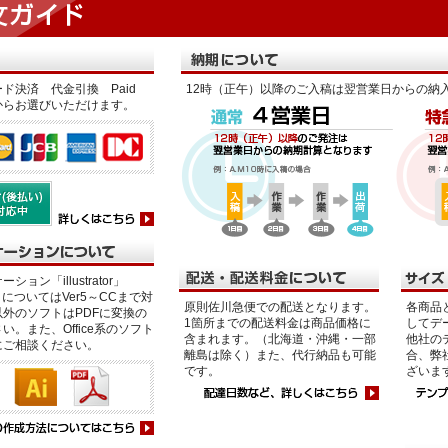
ド決済 代金引換 Paid
12時（正午）以降のご入稿は翌営業日からの納
からお選びいただけます。
ション「illustrator」
p」についてはVer5～CCまで対
原則佐川急便での配送となります。
各商品
外のソフトはPDFに変換の
1箇所までの配送料金は商品価格に
してデ
い。また、Office系のソフト
含まれます。（北海道・沖縄・一部
他社の
にご相談ください。
離島は除く）また、代行納品も可能
合、弊
です。
ざいま