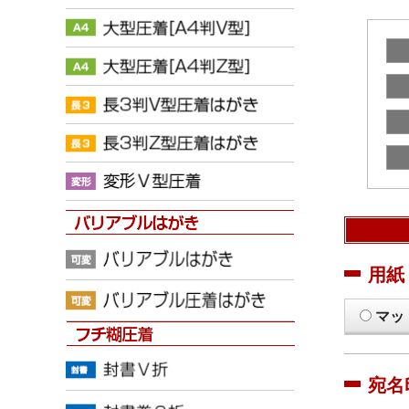
用紙
マッ
宛名