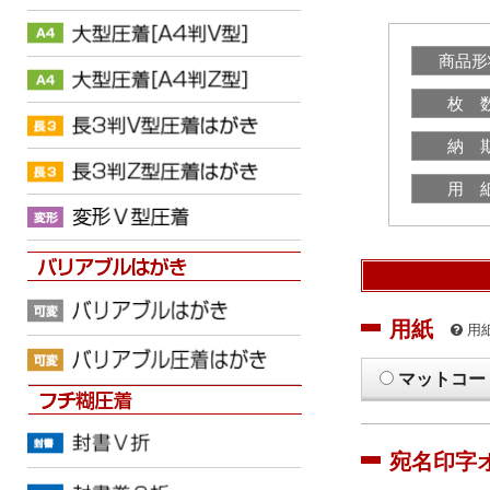
商品形
枚 
納 
用 
用紙
用
マットコー
宛名印字