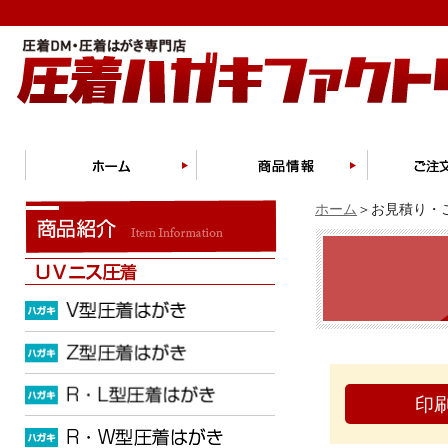
ホーム
＞お見積り・ご
印