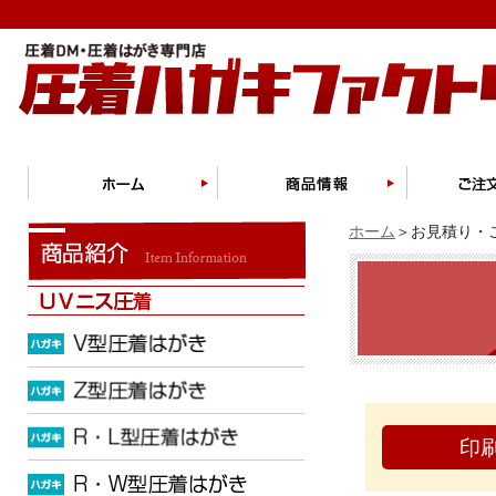
ホーム
＞お見積り・ご
印