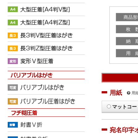
商品形
枚 
納 
用 
用紙
用
マットコー
宛名印字