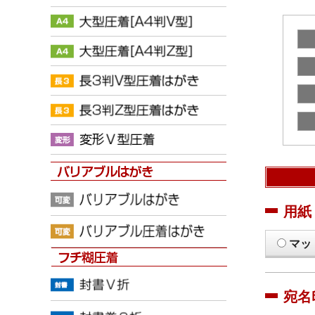
用紙
マッ
宛名