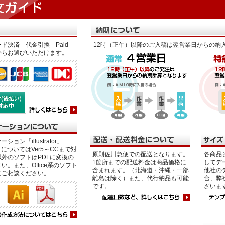
ド決済 代金引換 Paid
12時（正午）以降のご入稿は翌営業日からの納
からお選びいただけます。
ション「illustrator」
p」についてはVer5～CCまで対
原則佐川急便での配送となります。
各商品
外のソフトはPDFに変換の
1箇所までの配送料金は商品価格に
してデ
い。また、Office系のソフト
含まれます。（北海道・沖縄・一部
他社の
にご相談ください。
離島は除く）また、代行納品も可能
合、弊
です。
ざいま