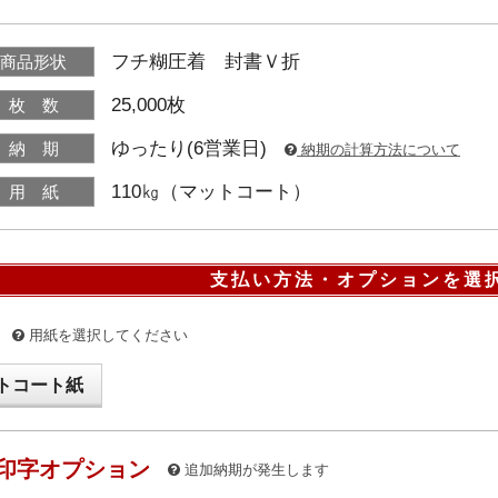
フチ糊圧着 封書Ｖ折
商品形状
25,000枚
枚 数
ゆったり(6営業日)
納 期
納期の計算方法について
110㎏（マットコート）
用 紙
支払い方法・オプションを選
用紙を選択してください
トコート紙
印字オプション
追加納期が発生します