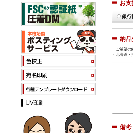
お支
銀行
納品
・ご希望の
・北海道・
備考