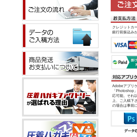
クレジットカー
銀行前振込み
Adobeアプリケー
「Photosho
応可能。それ以
上、ご入稿下さ
の場合は事前