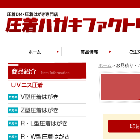
ホーム
＞お見積り・ご
印