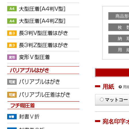
商品形
枚 
納 
用 
用紙
用
マットコー
宛名印字