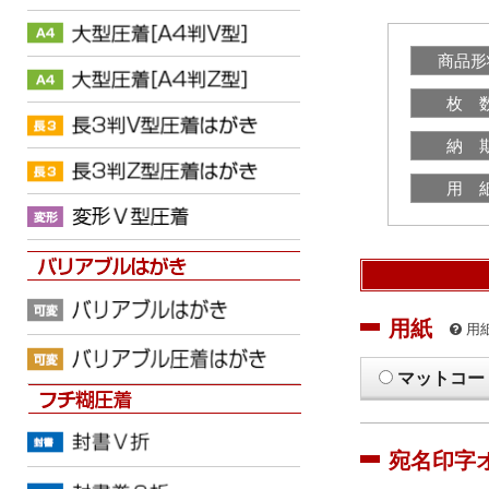
商品形
枚 
納 
用 
用紙
用
マットコー
宛名印字