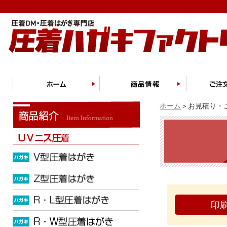
ホーム
＞お見積り・ご
印