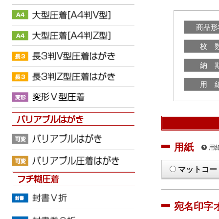
商品形
枚 
納 
用 
用紙
用
マットコー
宛名印字