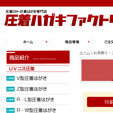
ホーム
＞お見積り・ご
印