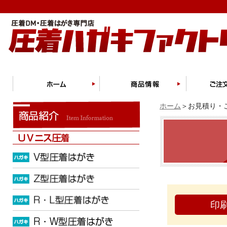
ホーム
＞お見積り・ご
印