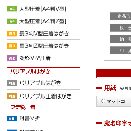
商品形
枚 
納 
用 
用紙
用
マットコー
宛名印字