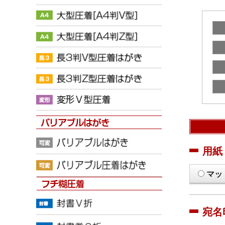
用紙
マッ
宛名