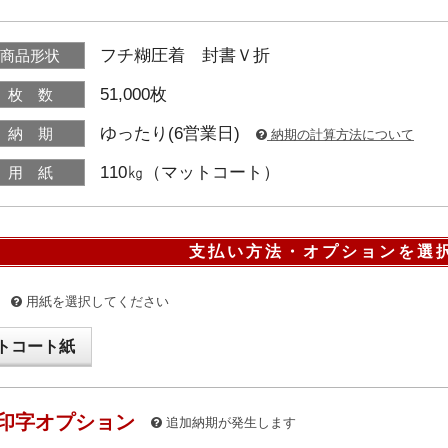
フチ糊圧着 封書Ｖ折
商品形状
51,000枚
枚 数
ゆったり(6営業日)
納 期
納期の計算方法について
110㎏（マットコート）
用 紙
支払い方法・オプションを選
用紙を選択してください
トコート紙
印字オプション
追加納期が発生します