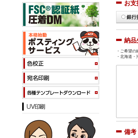
お支
銀行
納品
・ご希望の
・北海道・
備考