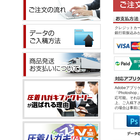
クレジットカー
銀行前振込み
Adobeアプリケー
「Photosho
応可能。それ以
上、ご入稿下さ
の場合は事前