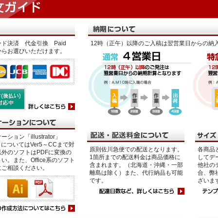
ド決済 代金引換 Paid
12時（正午）以降のご入稿は翌営業日からの納
からお選びいただけます。
ション「illustrator」
p」についてはVer5～CCまで対
原則佐川急便での配送となります。
各商品
外のソフトはPDFに変換の
1箇所までの配送料金は商品価格に
してデ
い。また、Office系のソフト
含まれます。（北海道・沖縄・一部
他社の
にご相談ください。
離島は除く）また、代行納品も可能
合、弊
です。
ざいま