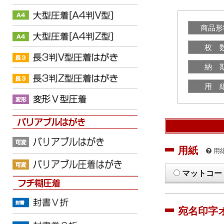
商品形
枚 
納 
用 
用紙
用
マットコー
宛名印字