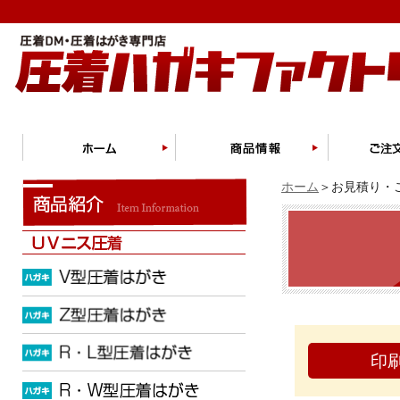
ホーム
＞お見積り・ご
印