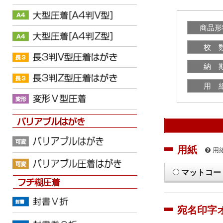
商品形
枚 
納 
用 
用紙
用
マットコー
宛名印字