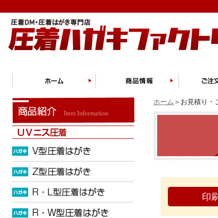
ホーム
＞お見積り・ご
印