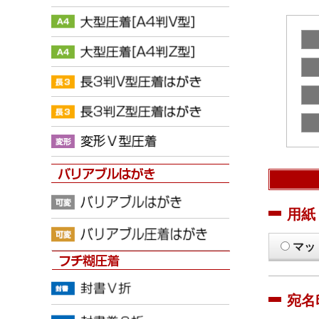
用紙
マッ
宛名