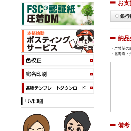
お支
銀行
納品
・ご希望の
・北海道・
備考