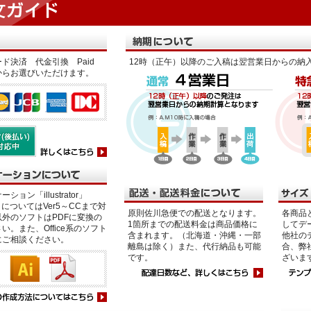
ド決済 代金引換 Paid
12時（正午）以降のご入稿は翌営業日からの納
からお選びいただけます。
ション「illustrator」
p」についてはVer5～CCまで対
原則佐川急便での配送となります。
各商品
外のソフトはPDFに変換の
1箇所までの配送料金は商品価格に
してデ
い。また、Office系のソフト
含まれます。（北海道・沖縄・一部
他社の
にご相談ください。
離島は除く）また、代行納品も可能
合、弊
です。
ざいま