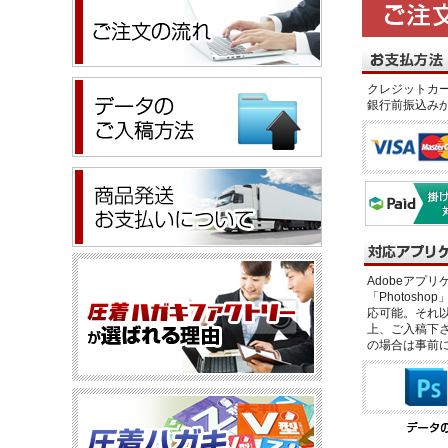
クレジットカー
銀行前振込み
Adobeアプリケー
「Photosho
応可能。それ以
上、ご入稿下さ
の場合は事前