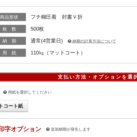
フチ糊圧着 封書Ｖ折
商品形状
500枚
枚 数
通常(4営業日)
納 期
納期の計算方法について
110㎏（マットコート）
用 紙
支払い方法・オプションを選
用紙を選択してください
トコート紙
印字オプション
追加納期が発生します